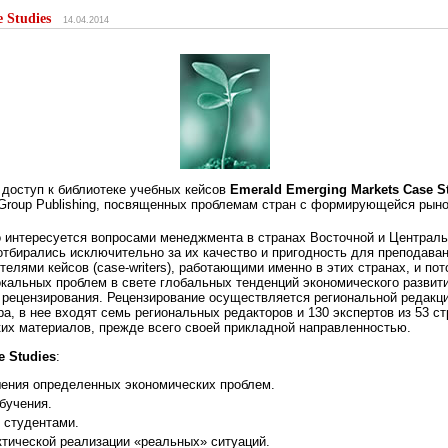
 Studies
14.04.2014
 доступ к библиотеке учебных кейсов
Emerald Emerging Markets Case S
 Group Publishing, посвященных проблемам стран с формирующейся рыно
то интересуется вопросами менеджмента в странах Восточной и Централ
отбирались исключительно за их качество и пригодность для преподава
телями кейсов (case-writers), работающими именно в этих странах, и п
кальных проблем в свете глобальных тенденций экономического развит
 рецензирования. Рецензирование осуществляется региональной редакц
ра, в нее входят семь региональных редакторов и 130 экспертов из 53 
их материалов, прежде всего своей прикладной направленностью.
e Studies
:
шения определенных экономических проблем.
бучения.
 студентами.
тической реализации «реальных» ситуаций.