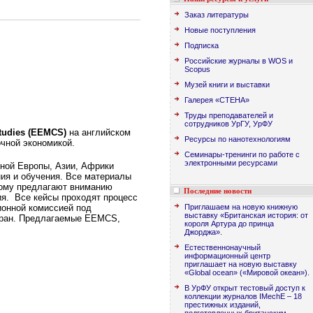
Заказ литературы
Новые поступления
Подписка
Российские журналы в WOS и
Scopus
Музей книги и выставки
Галерея «СТЕНА»
Труды преподавателей и
сотрудников УрГУ, УрФУ
tudies (EEMCS)
на английском
Ресурсы по нанотехнологиям
чной экономикой.
Семинары-тренинги по работе с
электронными ресурсами
ьной Европы, Азии, Африки
ния и обучения. Все материалы
отому предлагают вниманию
Последние новости
ия. Все кейсы проходят процесс
Приглашаем на новую книжную
ионной комиссией под
выставку «Британская история: от
стран. Предлагаемые EEMCS,
короля Артура до принца
Джорджа».
Естественнонаучный
информационный центр
приглашает на новую выставку
«Global ocean» («Мировой океан»).
В УрФУ открыт тестовый доступ к
коллекции журналов IMechE – 18
престижных изданий,