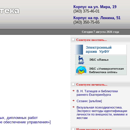
Корпус на ул. Мира, 19
(343) 375-46-01
Корпус на пр. Ленина, 51
(343) 350-75-65
Сегодня 7 августа 2026 года
Советуем посетить...
Советуем почитать...
В. Н. Татищев и библиотеки
раннего Екатеринбурга
Сезанн: [альбом]
Визуальная психодиагностика.
Экспресс-методы идентификации
личности по внешности, мимике и
ых, дипломных работ
жестам
е обеспечение управления»]
Наши ресурсы и услуги