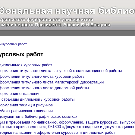
и курсовых работ
урсовых работ
дипломных / курсовых работ
ормления титульного листа выпускной квалификационной работы
формления титульного листа курсовой работы
формления титульного листа магистерской диссертации
формления титульного листа дипломной работы
формления оглавления
 страницы дипломной / курсовой работы
ормления таблиц и рисунков
иблиографического описания
документов в библиографических ссылках
ии и требования по написанию, оформлению, защите курсовых, выпускн
Историко-архивоведение»; 061300 «Документоведение и документационно
тодике написания и оформления курсовых и дипломных работ