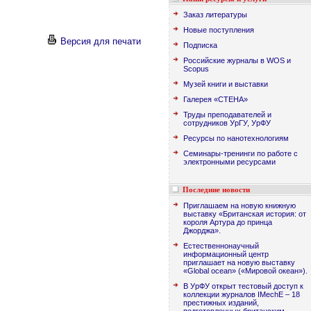
Заказ литературы
Новые поступления
Версия для печати
Подписка
Российские журналы в WOS и
Scopus
Музей книги и выставки
Галерея «СТЕНА»
Труды преподавателей и
сотрудников УрГУ, УрФУ
Ресурсы по нанотехнологиям
Семинары-тренинги по работе с
электронными ресурсами
Последние новости
Приглашаем на новую книжную
выставку «Британская история: от
короля Артура до принца
Джорджа».
Естественнонаучный
информационный центр
приглашает на новую выставку
«Global ocean» («Мировой океан»).
В УрФУ открыт тестовый доступ к
коллекции журналов IMechE – 18
престижных изданий,