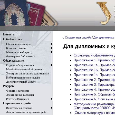
Новости
/
Справочная служба
/
Для дипломных 
О библиотеке
Общая информация
Для дипломных и к
Комплектование
Методический центр
Структура и оформление 
Фотоархив библиотеки
Приложение 1. Пример оф
Обслуживание
Приложение 1а. Пример о
Отделы обслуживания
Межбиблиотечный абонемент
Приложение 1б. Пример о
Электронная доставка документов
Приложение 1в. Пример о
Библиографические услуги
Приложение 2. Пример о
Дополнительные услуги
Приложение 3. Параметры
Ресурсы
Приложение 4. Пример оф
Фонды и каталоги
Приложение 5. Образцы б
Электронные каталоги
Ресурсы Интернет
Приложение 6. Описание 
Справочная служба
Методические рекомендац
[Специальности 020800 «
Виртуальная справка
Для дипломных и курсовых работ
Список литературы по ме