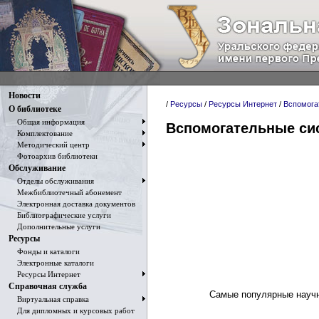
Новости
/
Ресурсы
/
Ресурсы Интернет
/
Вспомога
О библиотеке
Общая информация
Вспомогательные си
Комплектование
Методический центр
Фотоархив библиотеки
Обслуживание
Отделы обслуживания
Межбиблиотечный абонемент
Электронная доставка документов
Библиографические услуги
Дополнительные услуги
Ресурсы
Фонды и каталоги
Электронные каталоги
Ресурсы Интернет
Справочная служба
Самые популярные научные
Виртуальная справка
Для дипломных и курсовых работ