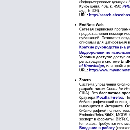
Информационных центрах 
Куйбышева, 48а, к. 450;
РИ
ауд. Б-304).
URL:
http://search.ebscoho
EndNote Web
Сетевая сервисная программ
предоставления помощи исс
публикаций. Позволяет соз
списками для цитирования в
Краткие руководства (на рус
Видеоролики по использ
Условия доступа:
доступ от
регистрации в системе
EndN
of Knowledge
,
или пройти р
URL:
http://www.myendnot
Zotero
Система управления библио
разработчиком
Center for Hi
США). Это
бесплатное про
браузера
Mozilla Firefox
. П
библиографический список, 
имеющихся в Интернете. Ос
библиографией полного текс
Endnote/Refer/BibIX, MODS
экспорт в форматы: BibTeX, 
templates. Требуется инста
Введение в работу
(краткое