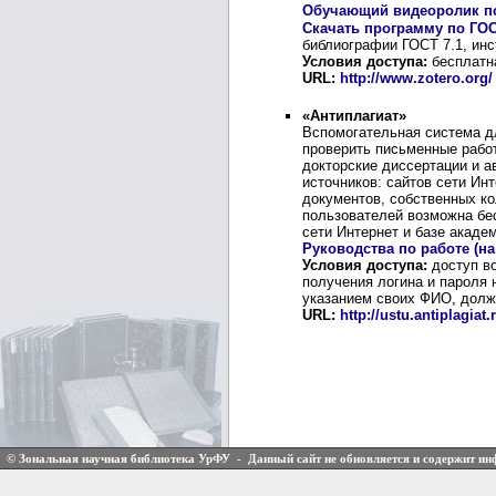
Обучающий видеоролик по р
Скачать программу по ГОС
библиографии ГОСТ 7.1, инс
Условия доступа:
бесплатн
URL:
http://www.zotero.org/
«Антиплагиат»
Вспомогательная система д
проверить письменные рабо
докторские диссертации и а
источников: сайтов сети Ин
документов, собственных ко
пользователей возможна бес
сети Интернет и базе акаде
Руководства по работе (на 
Условия доступа:
доступ в
получения логина и пароля 
указанием своих ФИО, должн
URL:
http://ustu.antiplagiat
© Зональная научная библиотека УрФУ - Данный сайт не обновляется и содержит и