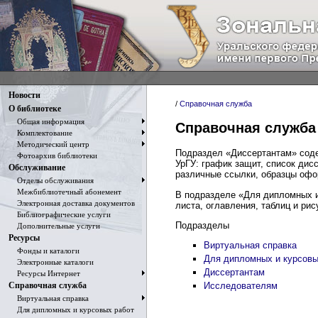
Новости
/
Справочная служба
О библиотеке
Общая информация
Справочная служба
Комплектование
Методический центр
Подраздел «Диссертантам» сод
Фотоархив библиотеки
УрГУ: график защит, список дис
Обслуживание
различные ссылки, образцы офо
Отделы обслуживания
Межбиблиотечный абонемент
В подразделе «Для дипломных и
Электронная доставка документов
листа, оглавления, таблиц и ри
Библиографические услуги
Подразделы
Дополнительные услуги
Ресурсы
Виртуальная справка
Фонды и каталоги
Для дипломных и курсовы
Электронные каталоги
Диссертантам
Ресурсы Интернет
Справочная служба
Исследователям
Виртуальная справка
Для дипломных и курсовых работ