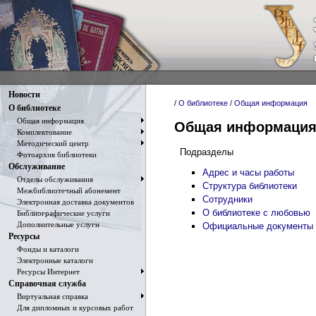
Новости
/
О библиотеке
/
Общая информация
О библиотеке
Общая информация
Общая информаци
Комплектование
Методический центр
Подразделы
Фотоархив библиотеки
Обслуживание
Адрес и часы работы
Отделы обслуживания
Структура библиотеки
Межбиблиотечный абонемент
Сотрудники
Электронная доставка документов
О библиотеке с любовью
Библиографические услуги
Дополнительные услуги
Официальные документы
Ресурсы
Фонды и каталоги
Электронные каталоги
Ресурсы Интернет
Справочная служба
Виртуальная справка
Для дипломных и курсовых работ