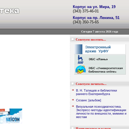
Корпус на ул. Мира, 19
(343) 375-46-01
Корпус на пр. Ленина, 51
(343) 350-75-65
Сегодня 7 августа 2026 года
Советуем посетить...
Советуем почитать...
В. Н. Татищев и библиотеки
раннего Екатеринбурга
Сезанн: [альбом]
Визуальная психодиагностика.
Экспресс-методы идентификации
личности по внешности, мимике и
жестам
Наши ресурсы и услуги