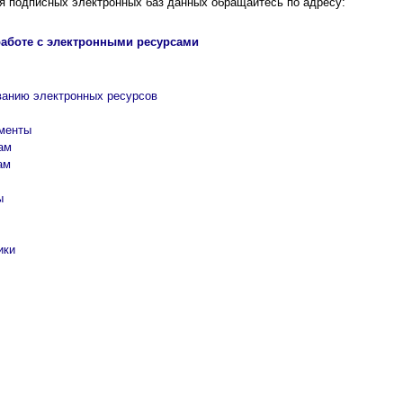
я подписных электронных баз данных обращайтесь по адресу:
работе с электронными ресурсами
ванию электронных ресурсов
менты
ам
ам
ы
ики