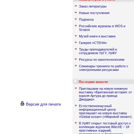
Заказ литературы
Новые поступления
Подписка
Российские журналы в WOS и
Scopus
Музей книги и выставки
Галерея «СТЕНА»
Труды преподавателей и
сотрудников УрГУ, УрФУ
Ресурсы по нанотехнологиям
Семинары-тренинги по работе с
электронными ресурсами
Последние новости
Приглашаем на новую книжную
выставку «Британская история: от
короля Артура до принца
Джорджа».
Версия для печати
Естественнонаучный
информационный центр
приглашает на новую выставку
«Global ocean» («Мировой океан»).
В УрФУ открыт тестовый доступ к
коллекции журналов IMechE – 18
престижных изданий,