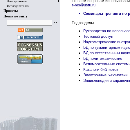
По всем вопросам использовани
Диссертантам
e-res@ustu.ru
.
Исследователям
Проекты
Семинары-тренинги по 
Поиск по сайту
Подразделы
Руководства по использо
Тестовый доступ
Наукометрические инстру
БД по гуманитарным наук
БД по естественным наук
БД политематические
Вспомогательные систем
Каталоги библиотек
Электронные библиотеки
Энциклопедии и справочн