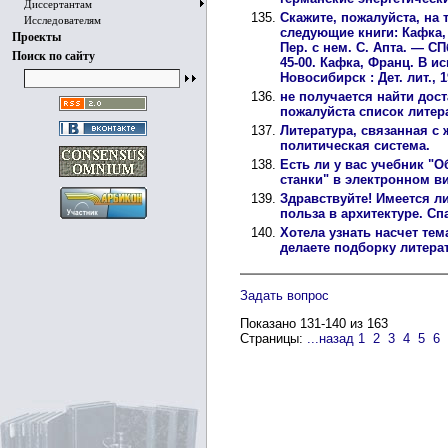
Диссертантам
Скажите, пожалуйста, на 
Исследователям
следующие книги: Кафка,
Проекты
Пер. с нем. С. Апта. — СПб
Поиск по сайту
45-00. Кафка, Франц. В 
Новосибирск : Дет. лит., 1
не получается найти дос
пожалуйста список литер
Литература, связанная с
политическая система.
Есть ли у вас учебник "
станки" в электронном в
Здравствуйте! Имеется ли
польза в архитектуре. Сп
Хотела узнать насчет тем
делаете подборку литера
Задать вопрос
Показано 131-140 из 163
Страницы:
...назад
1
2
3
4
5
6