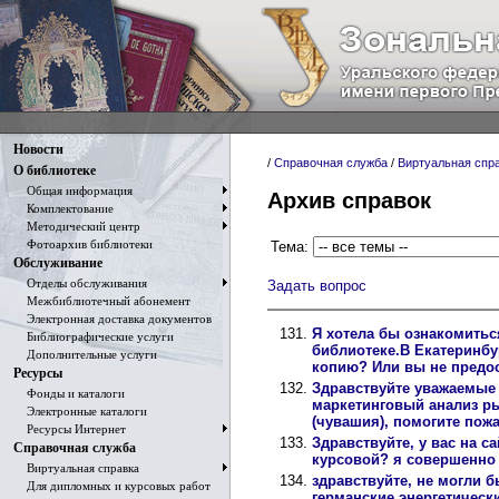
Новости
/
Справочная служба
/
Виртуальная спр
О библиотеке
Общая информация
Архив справок
Комплектование
Методический центр
Фотоархив библиотеки
Тема:
Обслуживание
Отделы обслуживания
Задать вопрос
Межбиблиотечный абонемент
Электронная доставка документов
Я хотела бы ознакомитьс
Библиографические услуги
библиотеке.В Екатеринбу
Дополнительные услуги
копию? Или вы не предос
Ресурсы
Здравствуйте уважаемые 
Фонды и каталоги
маркетинговый анализ р
Электронные каталоги
(чувашия), помогите пож
Ресурсы Интернет
Здравствуйте, у вас на 
Справочная служба
курсовой? я совершенно н
Виртуальная справка
здравствуйте, не могли б
Для дипломных и курсовых работ
германские энергетическ